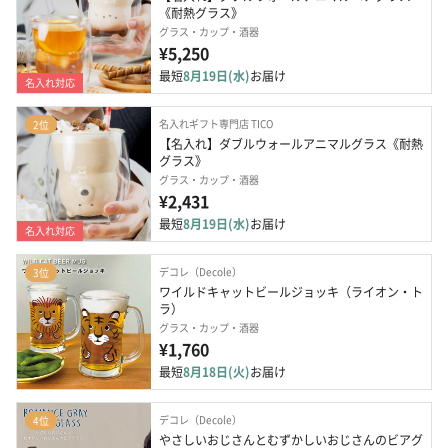
《耐熱グラス》
グラス・カップ・酒器
¥5,250
最短
8月19日(水)
お届け
名入れ対応
名入れギフト専門店 TICO
2位
【名入れ】ダブルウォールアニマルグラス《耐熱
グラス》
グラス・カップ・酒器
¥2,431
最短
8月19日(水)
お届け
名入れ対応
デコレ（Decole）
3位
ワイルドキャットビールジョッキ（ライオン・ト
ラ）
グラス・カップ・酒器
¥1,760
最短
8月18日(火)
お届け
デコレ（Decole）
4位
やさしいおじさんとむずかしいおじさんのビアグ