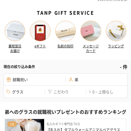
TANP GIFT SERVICE
最短翌日
eギフト
名前の刻印
メッセージ
ラッピング
お届け
カード
-
件
現在の絞り込み条件
就職祝い
弟
グラス
こだわり
0 ~ 上限なし
¥
弟へのグラスの就職祝いプレゼントのおすすめランキング
名入れギフト専門店 TICO
1位
【名入れ】ダブルウォールアニマルペアグラス