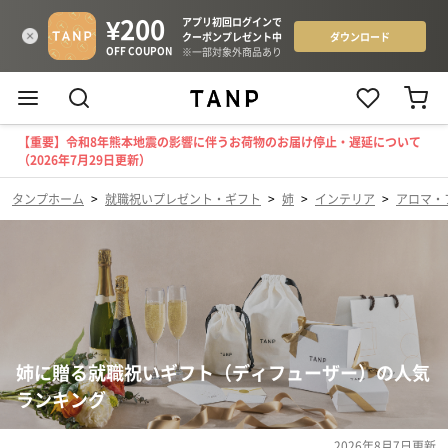
【重要】令和8年熊本地震の影響に伴うお荷物のお届け停止・遅延について
（2026年7月29日更新）
タンプホーム
>
就職祝いプレゼント・ギフト
>
姉
>
インテリア
>
アロマ・
姉に贈る就職祝いギフト（ディフューザー）の人気
ランキング
2026年8月7日
更新