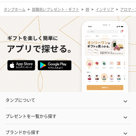
タンプホーム
>
就職祝いプレゼント・ギフト
>
姉
>
インテリア
>
アロマ・
タンプについて
プレゼントを一覧から探す
ブランドから探す