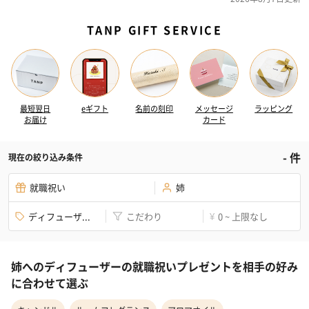
TANP GIFT SERVICE
最短翌日
eギフト
名前の刻印
メッセージ
ラッピング
お届け
カード
-
件
現在の絞り込み条件
就職祝い
姉
ディフューザ...
こだわり
0 ~ 上限なし
¥
姉へのディフューザーの就職祝いプレゼントを相手の好み
に合わせて選ぶ