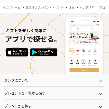
タンプホーム
>
就職祝いプレゼント・ギフト
>
彼女
>
インテリア
>
アロマ
タンプについて
プレゼントを一覧から探す
ブランドから探す