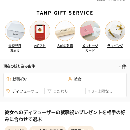
TANP GIFT SERVICE
最短翌日
eギフト
名前の刻印
メッセージ
ラッピング
お届け
カード
-
件
現在の絞り込み条件
就職祝い
彼女
ディフューザ...
こだわり
0 ~ 上限なし
¥
彼女へのディフューザーの就職祝いプレゼントを相手の好
みに合わせて選ぶ