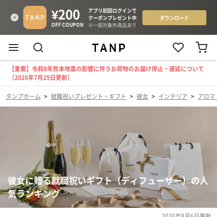
【重要】令和8年熊本地震の影響に伴うお荷物のお届け停止・遅延について
（2026年7月29日更新）
タンプホーム
>
就職祝いプレゼント・ギフト
>
彼女
>
インテリア
>
アロマ
彼女に贈る就職祝いギフト（ディフューザー）の人
気ランキング
2026年8月6日
更新