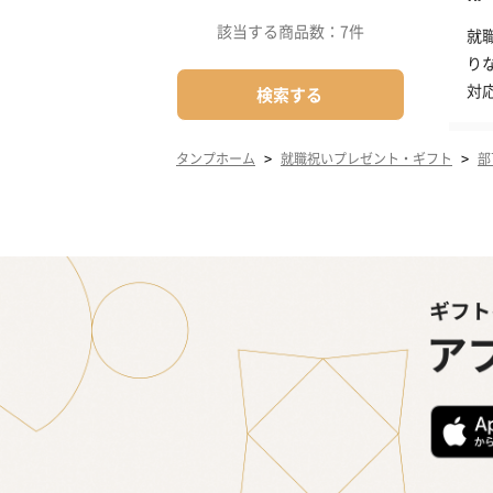
該当する商品数：
7件
就
り
対
検索する
>
>
タンプホーム
就職祝いプレゼント・ギフト
部