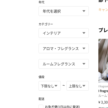
年代
キャ
カテゴリー
プレ
値段
~
配送
お急ぎ便(1日以内に発送)