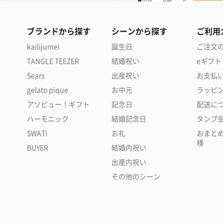
ブランドから探す
シーンから探す
ご利用
kailijumei
誕生日
ご注文
TANGLE TEEZER
結婚祝い
eギフト
Sears
出産祝い
お支払
gelato pique
お中元
ラッピ
アソビュー！ギフト
記念日
配送に
ハーモニック
結婚記念日
タンプ
SWATi
お礼
おまと
様
BUYER
結婚内祝い
出産内祝い
その他のシーン