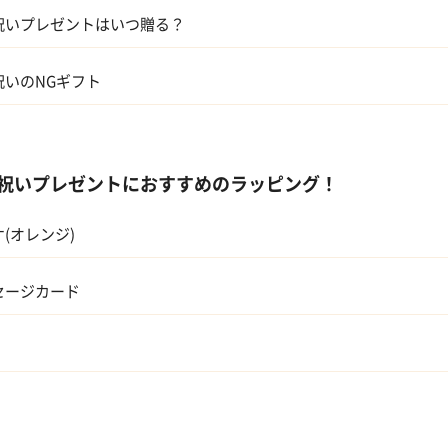
兄弟、姉妹
キッチン
祝いプレゼントはいつ贈る？
親
ハーバリウム
祝いのNGギフト
息子・娘
伯父・伯母
祝いプレゼントにおすすめのラッピング！
甥・姪
(オレンジ)
セージカード
友人・同僚
会社の上司や先輩