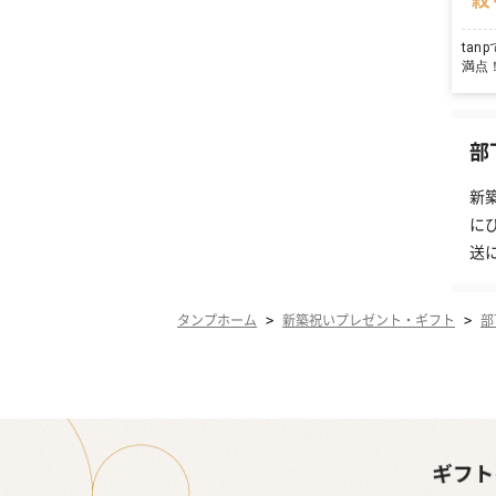
ta
満点
部
新
に
送
>
>
タンプホーム
新築祝いプレゼント・ギフト
部