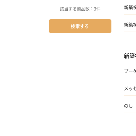
01 
04 
新築
該当する商品数：
3件
02 両
05 
新築
検索する
03 
04 
新築
05 
ブーケ
06 孫
メッ
07 
のし
08 