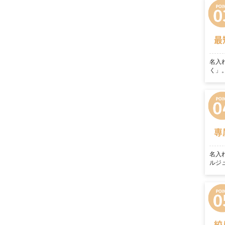
最
名入
く」
専
名入
ルジ
絞