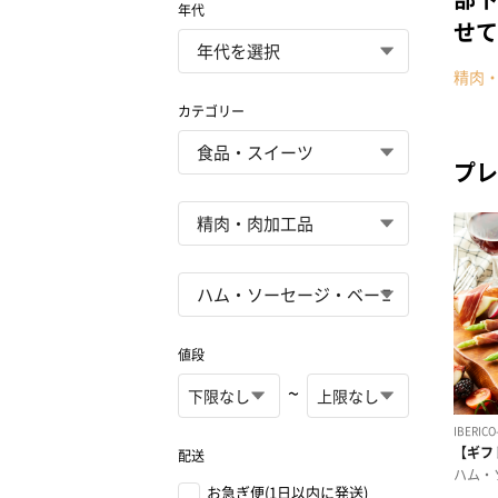
年代
せて
精肉
カテゴリー
プレ
値段
~
配送
お急ぎ便(1日以内に発送)