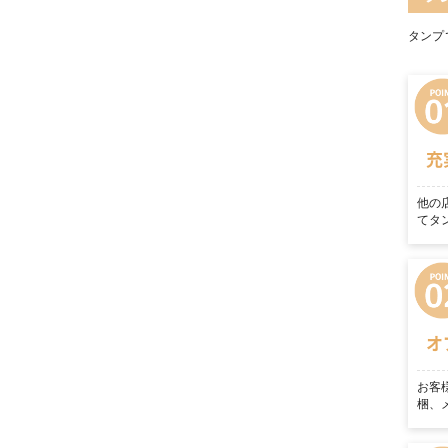
タンプ
充
他の
てタ
オ
お客
梱、