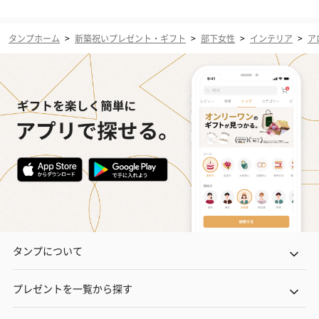
タンプホーム
>
新築祝いプレゼント・ギフト
>
部下女性
>
インテリア
>
ア
タンプについて
プレゼントを一覧から探す