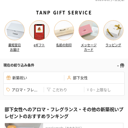
TANP GIFT SERVICE
最短翌日
eギフト
名前の刻印
メッセージ
ラッピング
お届け
カード
-
件
現在の絞り込み条件
新築祝い
部下女性
アロマ・フレ...
こだわり
0 ~ 上限なし
¥
部下女性へのアロマ・フレグランス・その他の新築祝いプ
レゼントのおすすめランキング
nanakamado（ナナカマド）