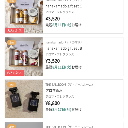
1位
nanakamado gift set C
アロマ・フレグランス
¥3,520
最短
8月11日(火)
お届け
名入れ対応
nanakamado（ナナカマド）
2位
nanakamado gift set B
アロマ・フレグランス
¥3,520
最短
8月11日(火)
お届け
名入れ対応
THE BALLROOM（ザ・ボールルーム）
3位
アロマ香水
アロマ・フレグランス
¥8,800
最短
8月17日(月)
お届け
THE BALLROOM（ザ・ボールルーム）
4位