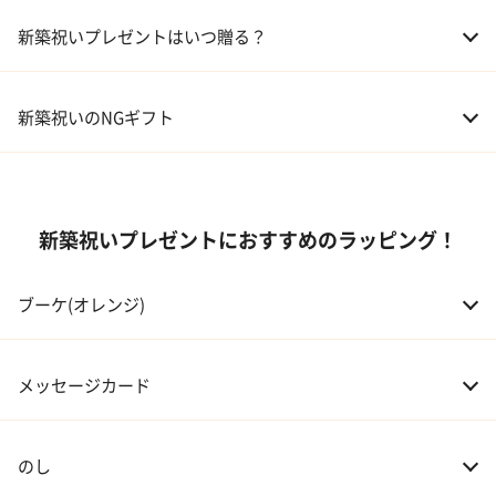
04 キッチン
01 兄弟、姉妹
10,000～50,000円
新築祝いプレゼントはいつ贈る？
05 ハーバリウム
02 両親
10,000～50,000円
新築祝いのNGギフト
03 息子・娘
30,000～100,000円
04 伯父・伯母
3,000～10,000円
新築祝いプレゼントにおすすめのラッピング！
05 甥・姪
20,000～30,000円
ブーケ(オレンジ)
06 孫
20,000～30,000円
07 友人・同僚
3,000～20,000円
メッセージカード
08 会社の上司や先輩
5,000～10,000円
のし