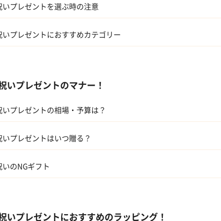
祝いプレゼントを選ぶ時の注意
祝いプレゼントにおすすめカテゴリー
ギフトカタログ
祝いプレゼントのマナー！
スイーツ
祝いプレゼントの相場・予算は？
アルコール
兄弟、姉妹
キッチン
祝いプレゼントはいつ贈る？
親
ハーバリウム
祝いのNGギフト
息子・娘
伯父・伯母
祝いプレゼントにおすすめのラッピング！