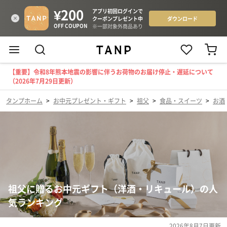
【重要】令和8年熊本地震の影響に伴うお荷物のお届け停止・遅延について
（2026年7月29日更新）
タンプホーム
>
お中元プレゼント・ギフト
>
祖父
>
食品・スイーツ
>
お酒
祖父に贈るお中元ギフト（洋酒・リキュール）の人
気ランキング
2026年8月7日
更新