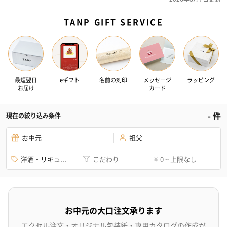
TANP GIFT SERVICE
最短翌日
eギフト
名前の刻印
メッセージ
ラッピング
お届け
カード
-
件
現在の絞り込み条件
お中元
祖父
洋酒・リキュ...
こだわり
0 ~ 上限なし
¥
お中元の大口注文承ります
エクセル注文・オリジナル包装紙・専用カタログの作成が