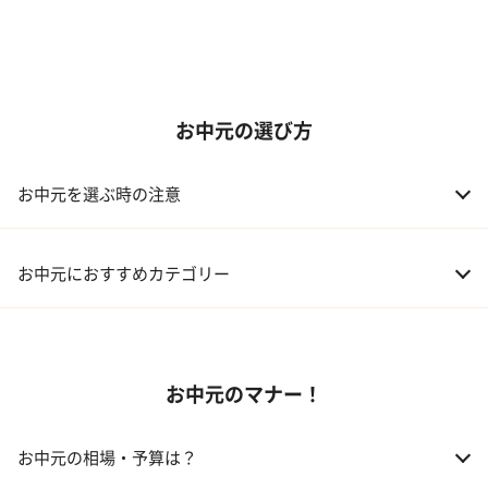
お中元の選び方
お中元を選ぶ時の注意
お中元におすすめカテゴリー
01 スイーツ
お中元のマナー！
02 アルコール
03 ギフトカタログ
お中元の相場・予算は？