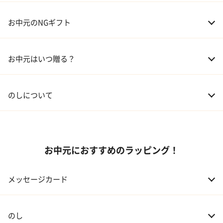
04 グルメ
01 両親
3,000～5,000円
お中元のNGギフト
02 兄弟、姉妹
3,000～5,000円
お中元はいつ贈る？
03 友人
3,000円程度
04 会社の上司
5,000円程度
のしについて
お中元におすすめのラッピング！
メッセージカード
のし