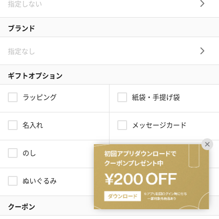
オプションが豊富
お客様のご要望に合わせ、タンプ専門スタッフが1つ1つ手作業で丁寧
にデコレーションさせていただきます。ラッピングからお花の同梱、メ
ッセージカード、のしまで対応！
最短翌日お届け
名入れや豊富なラッピング、そのまま渡せる完璧な装飾を たくさん選
択しても最短で翌日にお届けが可能です。「今日買って、明日届く」。
そんなタンプのお手軽さをぜひご体感ください。