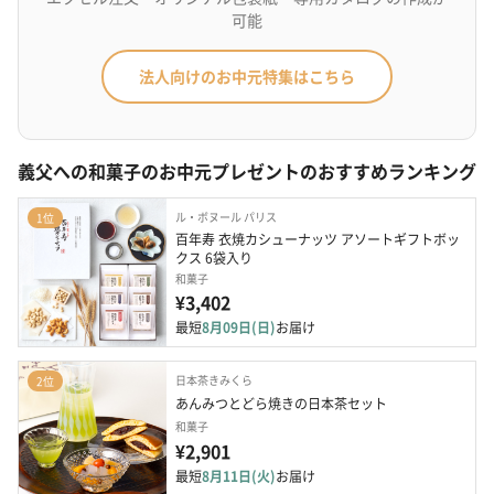
可能
法人向けのお中元特集はこちら
義父への和菓子のお中元プレゼントのおすすめランキング
ル・ボヌール パリス
1位
百年寿 衣焼カシューナッツ アソートギフトボッ
クス 6袋入り
和菓子
¥3,402
最短
8月09日(日)
お届け
日本茶きみくら
2位
あんみつとどら焼きの日本茶セット
和菓子
¥2,901
最短
8月11日(火)
お届け