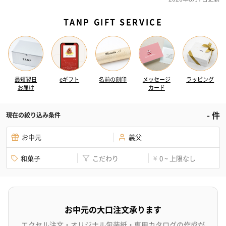
TANP GIFT SERVICE
最短翌日
eギフト
名前の刻印
メッセージ
ラッピング
お届け
カード
-
件
現在の絞り込み条件
お中元
義父
和菓子
こだわり
0 ~ 上限なし
¥
お中元の大口注文承ります
エクセル注文・オリジナル包装紙・専用カタログの作成が