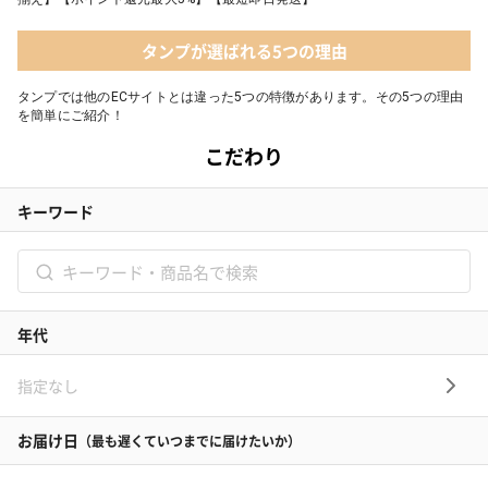
タンプが選ばれる5つの理由
タンプでは他のECサイトとは違った5つの特徴があります。その5つの理由
を簡単にご紹介！
充実の品揃えとタンプ限定セットが豊富
他の店やネットでは買えない、各メーカーがこだわり抜いた商品を数多
く取り揃えております。さらに、お客様のギフトシーンに合わせてタン
プがぴったりの商品を提案いたします。シーン毎に適切なタンプ限定セ
ットも数多く豊富です！