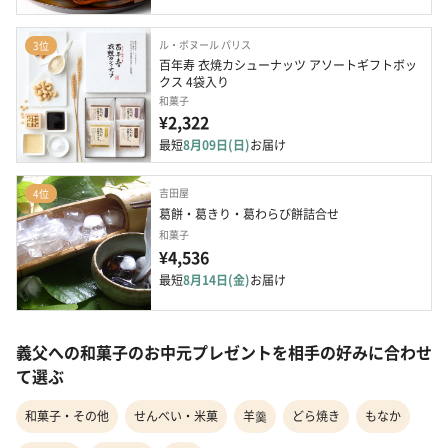
ル・ボヌール パリス
3位
百年寿 衣焼カシューナッツ アソートギフトボッ
クス 4袋入り
和菓子
¥2,322
最短
8月09日(日)
お届け
吉田屋
4位
葛餅・葛きり・葛わらび餅詰合せ
和菓子
¥4,536
最短
8月14日(金)
お届け
義父への和菓子のお中元プレゼントを相手の好みに合わせ
て選ぶ
和菓子・その他
せんべい・米菓
羊羹
どら焼き
もなか