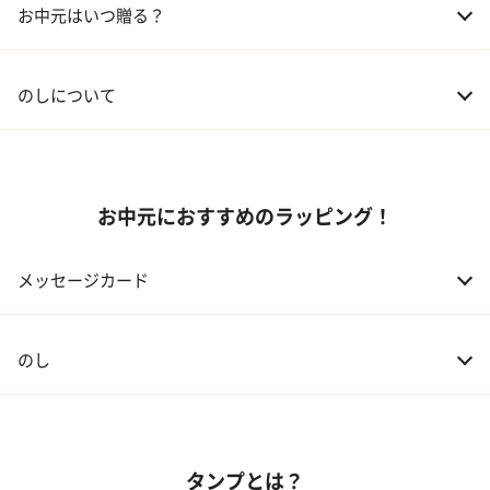
お中元はいつ贈る？
03 友人
3,000円程度
04 会社の上司
5,000円程度
のしについて
お中元におすすめのラッピング！
メッセージカード
のし
タンプとは？