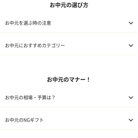
お中元の選び方
お中元を選ぶ時の注意
お中元におすすめカテゴリー
01 スイーツ
お中元のマナー！
02 アルコール
03 ギフトカタログ
お中元の相場・予算は？
04 グルメ
01 両親
3,000～5,000円
お中元のNGギフト
02 兄弟、姉妹
3,000～5,000円