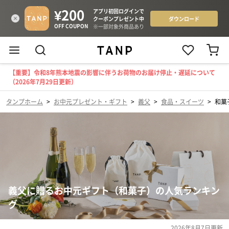
【重要】令和8年熊本地震の影響に伴うお荷物のお届け停止・遅延について
（2026年7月29日更新）
タンプホーム
>
お中元プレゼント・ギフト
>
義父
>
食品・スイーツ
>
和菓
義父に贈るお中元ギフト（和菓子）の人気ランキン
グ
2026年8月7日
更新