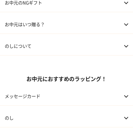
お中元のNGギフト
02 兄弟、姉妹
3,000～5,000円
お中元はいつ贈る？
03 友人
3,000円程度
04 会社の上司
5,000円程度
のしについて
お中元におすすめのラッピング！
メッセージカード
のし