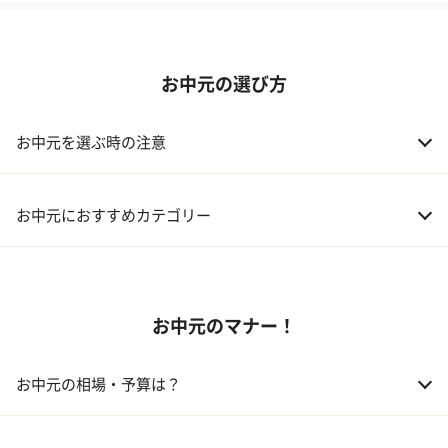
お中元の選び方
お中元を選ぶ時の注意
お中元におすすめカテゴリー
01 スイーツ
お中元のマナー！
02 アルコール
03 ギフトカタログ
お中元の相場・予算は？
04 グルメ
01 両親
3,000～5,000円