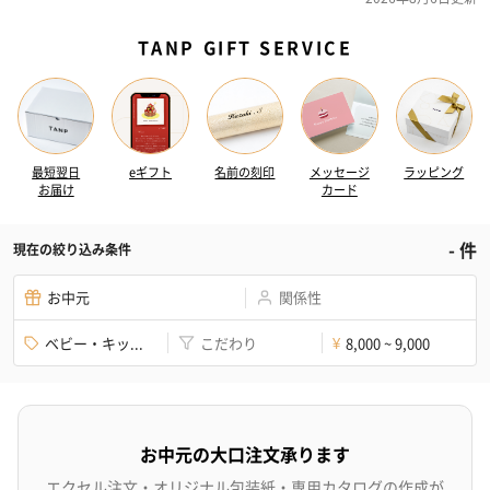
TANP GIFT SERVICE
最短翌日
eギフト
名前の刻印
メッセージ
ラッピング
お届け
カード
-
件
現在の絞り込み条件
お中元
関係性
ベビー・キッ...
こだわり
8,000 ~ 9,000
¥
お中元の大口注文承ります
エクセル注文・オリジナル包装紙・専用カタログの作成が