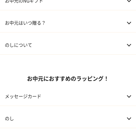
お中元のNGギフト
02 兄弟、姉妹
3,000～5,000円
お中元はいつ贈る？
03 友人
3,000円程度
04 会社の上司
5,000円程度
のしについて
お中元におすすめのラッピング！
メッセージカード
のし