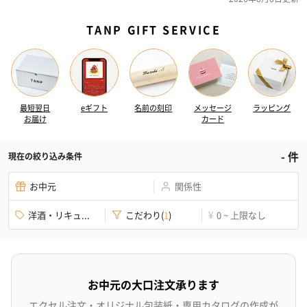
TANP GIFT SERVICE
最短翌日
eギフト
名前の刻印
メッセージ
ラッピング
お届け
カード
-
件
現在の絞り込み条件
お中元
関係性
洋酒・リキュ...
こだわり
(
1
)
0 ~ 上限なし
¥
お中元の大口注文承ります
エクセル注文・オリジナル包装紙・専用カタログの作成が