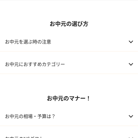
お中元の選び方
お中元を選ぶ時の注意
お中元におすすめカテゴリー
01 スイーツ
お中元のマナー！
02 アルコール
03 ギフトカタログ
お中元の相場・予算は？
04 グルメ
01 両親
3,000～5,000円