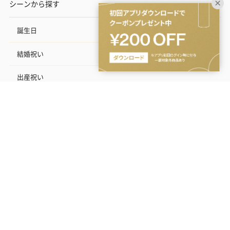
シーンから探す
誕生日
結婚祝い
出産祝い
お中元
記念日
結婚記念日
お礼
結婚内祝い
シーン・関係性
カテゴリ
こだわり
価格帯
いつまでのお届けをご希望ですか？
出産内祝い