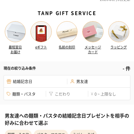
TANP GIFT SERVICE
最短翌日
eギフト
名前の刻印
メッセージ
ラッピング
お届け
カード
-
件
現在の絞り込み条件
結婚記念日
男友達
麺類・パスタ
こだわり
0 ~ 上限なし
¥
男友達への麺類・パスタの結婚記念日プレゼントを相手の
好みに合わせて選ぶ