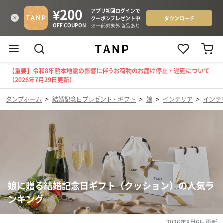
【重要】令和8年熊本地震の影響に伴うお荷物のお届け停止・遅延について
（2026年7月29日更新）
タンプホーム
>
結婚記念日プレゼント・ギフト
>
娘
>
インテリア
>
インテ
娘に贈る結婚記念日ギフト（クッション）の人気ラ
ンキング
2026年8月6日
更新