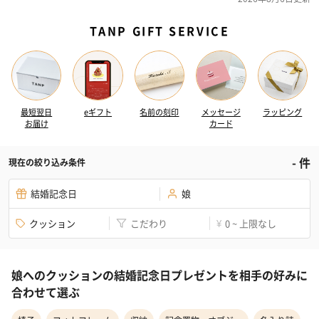
TANP GIFT SERVICE
最短翌日
eギフト
名前の刻印
メッセージ
ラッピング
お届け
カード
-
件
現在の絞り込み条件
結婚記念日
娘
クッション
こだわり
0 ~ 上限なし
¥
娘へのクッションの結婚記念日プレゼントを相手の好みに
合わせて選ぶ