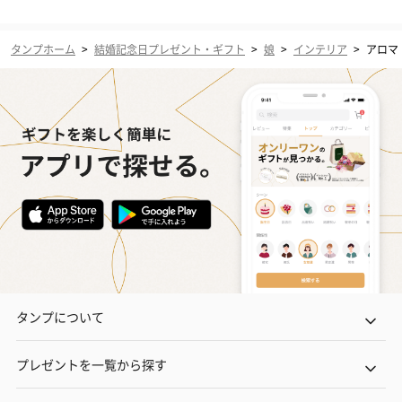
タンプホーム
>
結婚記念日プレゼント・ギフト
>
娘
>
インテリア
>
アロマ
タンプについて
プレゼントを一覧から探す