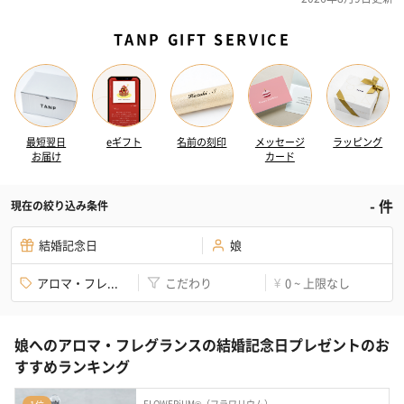
TANP GIFT SERVICE
最短翌日
eギフト
名前の刻印
メッセージ
ラッピング
お届け
カード
-
件
現在の絞り込み条件
結婚記念日
娘
アロマ・フレ...
こだわり
0 ~ 上限なし
¥
娘へのアロマ・フレグランスの結婚記念日プレゼントのお
すすめランキング
FLOWERiUM®（フラワリウム）