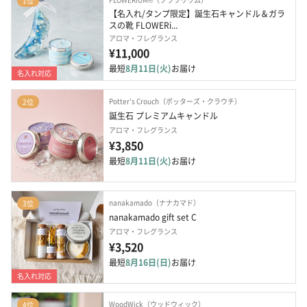
1位
【名入れ/タンプ限定】誕生石キャンドル＆ガラ
スの靴 FLOWERi...
アロマ・フレグランス
¥11,000
最短
8月11日(火)
お届け
名入れ対応
Potter's Crouch（ポッターズ・クラウチ）
2位
誕生石 プレミアムキャンドル
アロマ・フレグランス
¥3,850
最短
8月11日(火)
お届け
nanakamado（ナナカマド）
3位
nanakamado gift set C
アロマ・フレグランス
¥3,520
最短
8月16日(日)
お届け
名入れ対応
WoodWick（ウッドウィック）
4位