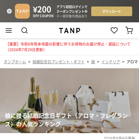
【重要】令和8年熊本地震の影響に伴うお荷物のお届け停止・遅延について
（2026年7月29日更新）
タンプホーム
>
結婚記念日プレゼント・ギフト
>
娘
>
インテリア
>
アロマ
娘に贈る結婚記念日ギフト（アロマ・フレグラン
ス）の人気ランキング
2026年8月9日
更新