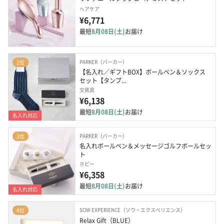
ヘアケア
¥6,771
最短
8月08日(土)
お届け
PARKER（パーカー）
2位
【名入れ／ギフトBOX】ボールペン＆ソックス 
セット【タンプ...
文房具
¥6,138
最短
8月08日(土)
お届け
名入れ対応
PARKER（パーカー）
3位
名入れボールペン＆メッセージゴルフボールセッ
ト
ホビー
¥6,358
最短
8月08日(土)
お届け
名入れ対応
SOW EXPERIENCE（ソウ・エクスペリエンス）
4位
Relax Gift（BLUE）