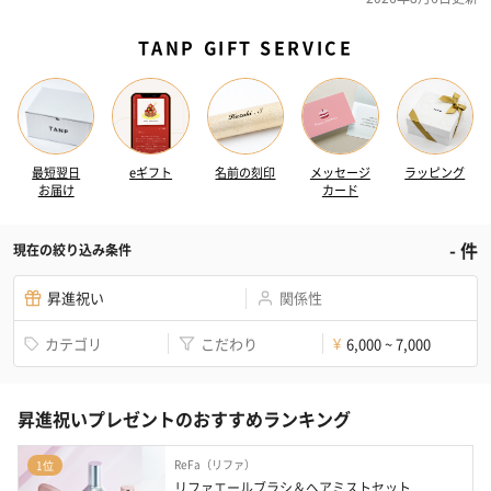
TANP GIFT SERVICE
最短翌日
eギフト
名前の刻印
メッセージ
ラッピング
お届け
カード
-
件
現在の絞り込み条件
昇進祝い
関係性
カテゴリ
こだわり
6,000 ~ 7,000
¥
昇進祝いプレゼントのおすすめランキング
ReFa（リファ）
1位
リファエールブラシ＆ヘアミストセット