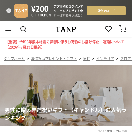
【重要】令和8年熊本地震の影響に伴うお荷物のお届け停止・遅延について
（2026年7月29日更新）
タンプホーム
>
昇進祝いプレゼント・ギフト
>
男性
>
インテリア
>
アロマ
男性に贈る昇進祝いギフト（キャンドル）の人気ラ
ンキング
2026年8月7日
更新