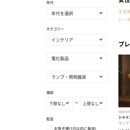
年代
生活
ヒー
カテゴリー
プレ
値段
~
配送
お急ぎ便(1日以内に発送)