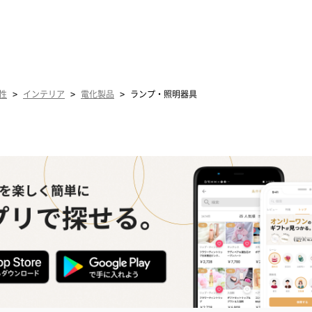
>
>
>
性
インテリア
電化製品
ランプ・照明器具