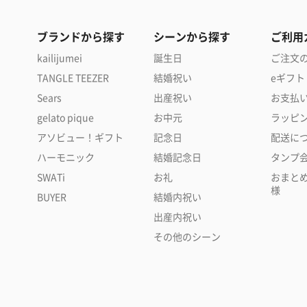
ブランドから探す
シーンから探す
ご利用
kailijumei
誕生日
ご注文
TANGLE TEEZER
結婚祝い
eギフト
Sears
出産祝い
お支払
gelato pique
お中元
ラッピ
アソビュー！ギフト
記念日
配送に
ハーモニック
結婚記念日
タンプ
SWATi
お礼
おまと
様
BUYER
結婚内祝い
出産内祝い
その他のシーン