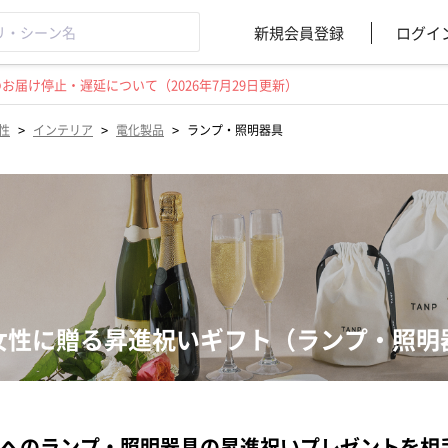
新規会員登録
ログイ
届け停止・遅延について（2026年7月29日更新）
>
>
>
性
インテリア
電化製品
ランプ・照明器具
女性に贈る昇進祝いギフト（ランプ・照明
へのランプ・照明器具の昇進祝いプレゼントを相