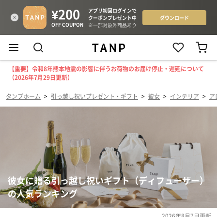
【重要】令和8年熊本地震の影響に伴うお荷物のお届け停止・遅延について
（2026年7月29日更新）
タンプホーム
>
引っ越し祝いプレゼント・ギフト
>
彼女
>
インテリア
>
ア
彼女に贈る引っ越し祝いギフト（ディフューザー）
の人気ランキング
2026年8月7日
更新