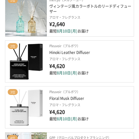
1位
ヴィンテージ風カラーボトルのリードディフュー
ザー
アロマ・フレグランス
¥2,640
最短
8月10日(月)
お届け
Pleuvoir（プルボワ）
2位
Hinoki Leather Diffuser
アロマ・フレグランス
¥4,620
最短
8月10日(月)
お届け
Pleuvoir（プルボワ）
3位
Floral Musk Diffuser
アロマ・フレグランス
¥4,620
最短
8月10日(月)
お届け
GPP（グローバルプロダクトプランニング）
4位