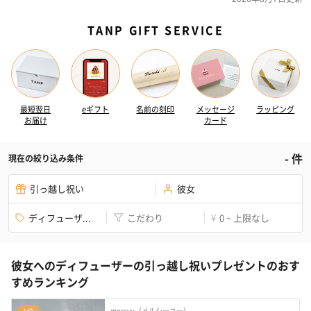
TANP GIFT SERVICE
最短翌日
eギフト
名前の刻印
メッセージ
ラッピング
お届け
カード
-
件
現在の絞り込み条件
引っ越し祝い
彼女
ディフューザ...
こだわり
0 ~ 上限なし
¥
彼女へのディフューザーの引っ越し祝いプレゼントのおす
すめランキング
mercyu（メルシーユー）