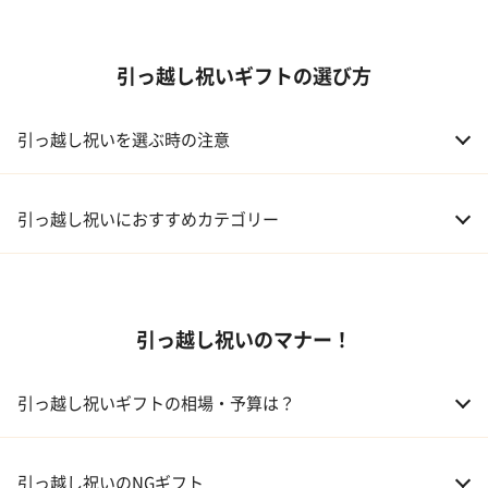
引っ越し祝いギフトの選び方
引っ越し祝いを選ぶ時の注意
引っ越し祝いにおすすめカテゴリー
01 家電
引っ越し祝いのマナー！
02 食器
ギフトカタログ
03 スイーツ
引っ越し祝いギフトの相場・予算は？
04 アルコール
01 親戚
30,000～50,000円
引っ越し祝いのNGギフト