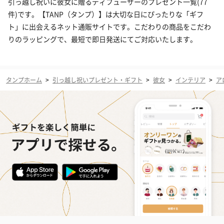
引っ越し祝いに彼女に贈るディフューザーのプレゼント一覧(77
件)です。【TANP（タンプ）】は大切な日にぴったりな「ギフ
ト」に出会えるネット通販サイトです。こだわりの商品をこだわ
りのラッピングで、最短で即日発送にてご対応いたします。
タンプホーム
>
引っ越し祝いプレゼント・ギフト
>
彼女
>
インテリア
>
ア