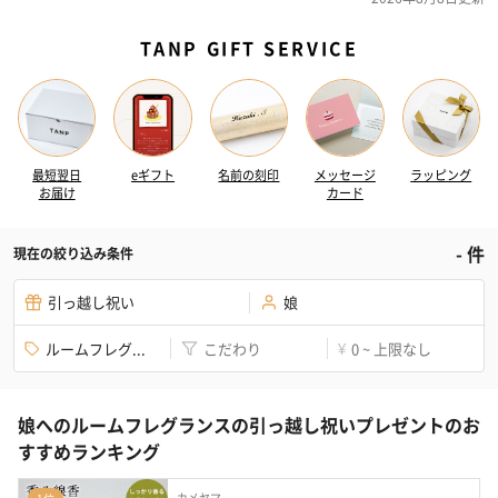
TANP GIFT SERVICE
最短翌日
eギフト
名前の刻印
メッセージ
ラッピング
お届け
カード
-
件
現在の絞り込み条件
引っ越し祝い
娘
ルームフレグ...
こだわり
0 ~ 上限なし
¥
娘へのルームフレグランスの引っ越し祝いプレゼントのお
すすめランキング
カメヤマ