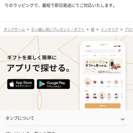
りのラッピングで、最短で即日発送にてご対応いたします。
タンプホーム
>
引っ越し祝いプレゼント・ギフト
>
娘
>
インテリア
>
アロ
タンプについて