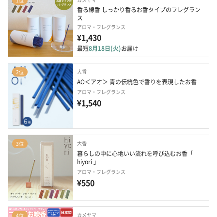
1位
香る線香 しっかり香るお香タイプのフレグラン
ス
アロマ・フレグランス
¥1,430
最短
8月18日(火)
お届け
大香
2位
AO＜アオ＞ 青の伝統色で香りを表現したお香
アロマ・フレグランス
¥1,540
大香
3位
暮らしの中に心地いい流れを呼び込むお香「 
hiyori 」
アロマ・フレグランス
¥550
カメヤマ
4位