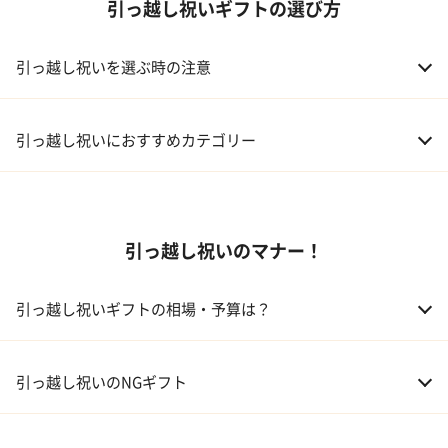
引っ越し祝いギフトの選び方
引っ越し祝いを選ぶ時の注意
引っ越し祝いにおすすめカテゴリー
01 家電
引っ越し祝いのマナー！
02 食器
ギフトカタログ
03 スイーツ
引っ越し祝いギフトの相場・予算は？
04 アルコール
01 親戚
30,000～50,000円
引っ越し祝いのNGギフト
05 ギフトカタログ
02 友人、同僚
5,000～10,000円