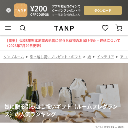
【重要】令和8年熊本地震の影響に伴うお荷物のお届け停止・遅延について
（2026年7月29日更新）
タンプホーム
>
引っ越し祝いプレゼント・ギフト
>
娘
>
インテリア
>
アロ
娘に贈る引っ越し祝いギフト（ルームフレグラン
ス）の人気ランキング
2026年8月8日
更新