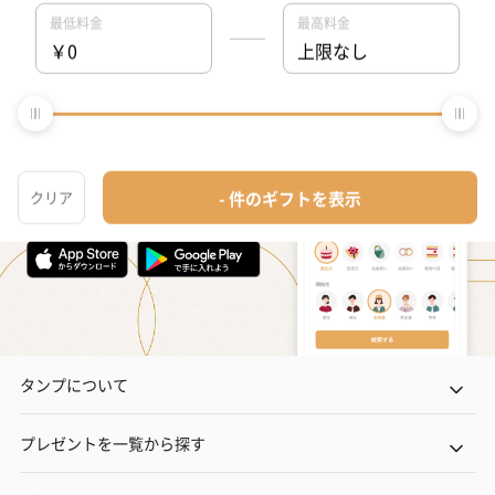
タンプホーム
>
卒業祝いプレゼント・ギフト
>
男子大学生
>
キッチン・テー
タンプについて
プレゼントを一覧から探す