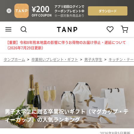
【重要】令和8年熊本地震の影響に伴うお荷物のお届け停止・遅延について
（2026年7月29日更新）
タンプホーム
>
卒業祝いプレゼント・ギフト
>
男子大学生
>
キッチン・テー
男子大学生に贈る卒業祝いギフト（マグカップ・テ
ィーカップ）の人気ランキング
2026年8月5日
更新