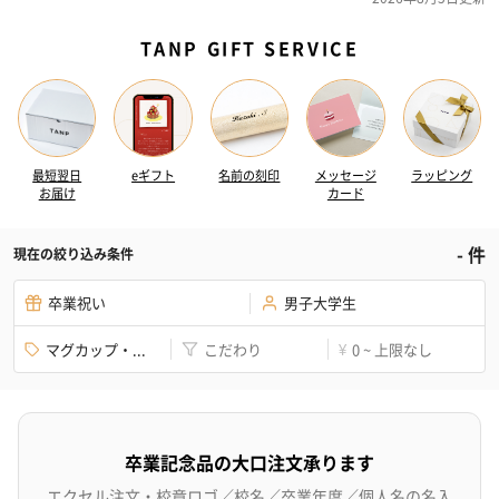
TANP GIFT SERVICE
最短翌日
eギフト
名前の刻印
メッセージ
ラッピング
お届け
カード
-
件
現在の絞り込み条件
卒業祝い
男子大学生
マグカップ・...
こだわり
0 ~ 上限なし
¥
卒業記念品の大口注文承ります
エクセル注文・校章ロゴ／校名／卒業年度／個人名の名入