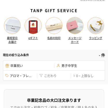
TANP GIFT SERVICE
最短翌日
eギフト
名前の刻印
メッセージ
ラッピング
お届け
カード
-
件
現在の絞り込み条件
卒業祝い
男子中学生
アロマ・フレ...
こだわり
0 ~ 上限なし
¥
卒業記念品の大口注文承ります
エクセル注文・校章ロゴ／校名／卒業年度／個人名の名入