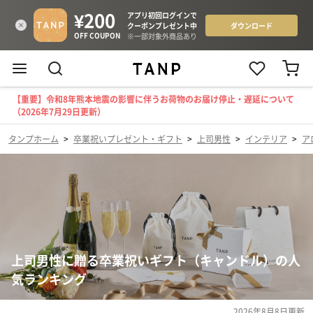
【重要】令和8年熊本地震の影響に伴うお荷物のお届け停止・遅延について
（2026年7月29日更新）
タンプホーム
>
卒業祝いプレゼント・ギフト
>
上司男性
>
インテリア
>
ア
上司男性に贈る卒業祝いギフト（キャンドル）の人
気ランキング
2026年8月8日
更新