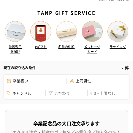
TANP GIFT SERVICE
最短翌日
eギフト
名前の刻印
メッセージ
ラッピング
お届け
カード
-
件
現在の絞り込み条件
卒業祝い
上司男性
キャンドル
こだわり
0 ~ 上限なし
¥
卒業記念品の大口注文承ります
エクセル注文・校章ロゴ／校名／卒業年度／個人名の名入