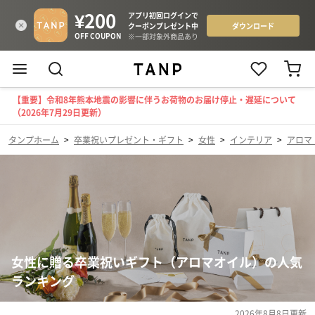
【重要】令和8年熊本地震の影響に伴うお荷物のお届け停止・遅延について
（2026年7月29日更新）
タンプホーム
>
卒業祝いプレゼント・ギフト
>
女性
>
インテリア
>
アロマ
女性に贈る卒業祝いギフト（アロマオイル）の人気
ランキング
2026年8月8日
更新