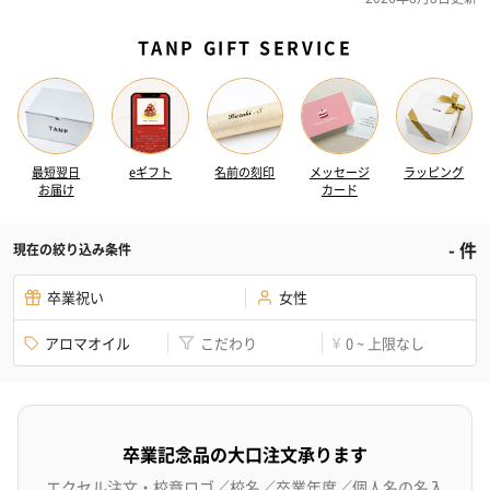
TANP GIFT SERVICE
最短翌日
eギフト
名前の刻印
メッセージ
ラッピング
お届け
カード
-
件
現在の絞り込み条件
卒業祝い
女性
アロマオイル
こだわり
0 ~ 上限なし
¥
卒業記念品の大口注文承ります
エクセル注文・校章ロゴ／校名／卒業年度／個人名の名入