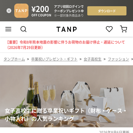
【重要】令和8年熊本地震の影響に伴うお荷物のお届け停止・遅延について
（2026年7月29日更新）
タンプホーム
>
卒業祝いプレゼント・ギフト
>
女子高校生
>
ファッション
女子高校生に贈る卒業祝いギフト（財布・ケース・
小物入れ）の人気ランキング
2026年8月6日
更新