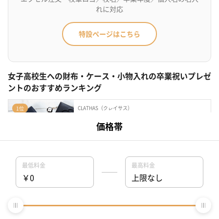
れに対応
特設ページはこちら
女子高校生への財布・ケース・小物入れの卒業祝いプレゼ
ントのおすすめランキング
CLATHAS（クレイサス）
1位
ワッフル BOX折り財布
財布・ケース・小物入れ
¥13,200
最短
8月08日(土)
お届け
Ungrid/アングリッド
2位
スムース ミニWALLET
財布・ケース・小物入れ
¥6,490