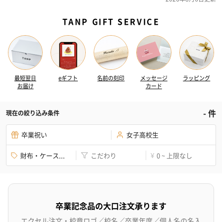
TANP GIFT SERVICE
最短翌日
eギフト
名前の刻印
メッセージ
ラッピング
お届け
カード
-
件
現在の絞り込み条件
卒業祝い
女子高校生
財布・ケース...
こだわり
0 ~ 上限なし
¥
卒業記念品の大口注文承ります
エクセル注文・校章ロゴ／校名／卒業年度／個人名の名入