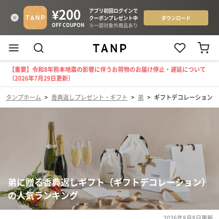
【重要】令和8年熊本地震の影響に伴うお荷物のお届け停止・遅延について
（2026年7月29日更新）
タンプホーム
>
香典返しプレゼント・ギフト
>
弟
>
ギフトデコレーション
弟に贈る香典返しギフト（ギフトデコレーション）
の人気ランキング
2026年8月8日
更新