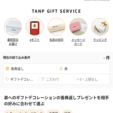
TANP GIFT SERVICE
最短翌日
eギフト
名前の刻印
メッセージ
ラッピング
お届け
カード
-
件
現在の絞り込み条件
香典返し
弟
ギフトデコレ...
こだわり
0 ~ 上限なし
¥
弟へのギフトデコレーションの香典返しプレゼントを相手
の好みに合わせて選ぶ