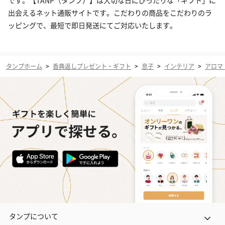
です。【TANP（タンプ）】は大切な日にぴったりな「ギフト」に
出会えるネット通販サイトです。こだわりの商品をこだわりのラ
ッピングで、最短で即日発送にてご対応いたします。
タンプホーム
>
香典返しプレゼント・ギフト
>
息子
>
インテリア
>
アロマ
タンプについて