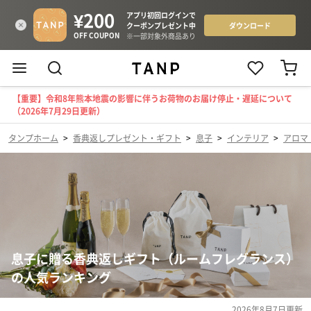
【重要】令和8年熊本地震の影響に伴うお荷物のお届け停止・遅延について
（2026年7月29日更新）
タンプホーム
>
香典返しプレゼント・ギフト
>
息子
>
インテリア
>
アロマ
息子に贈る香典返しギフト（ルームフレグランス）
の人気ランキング
2026年8月7日
更新