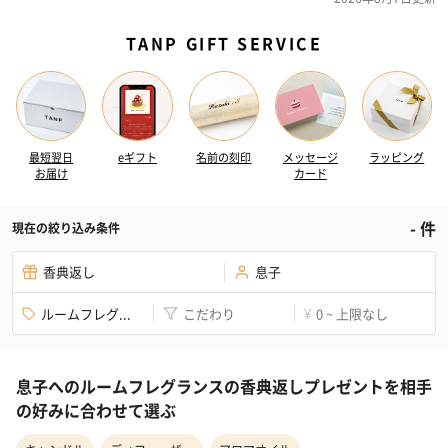
TANP GIFT SERVICE
最短翌日
eギフト
名前の刻印
メッセージ
ラッピング
お届け
カード
-
件
現在の絞り込み条件
香典返し
息子
ルームフレグ...
こだわり
0 ~ 上限なし
¥
息子へのルームフレグランスの香典返しプレゼントを相手
の好みに合わせて選ぶ