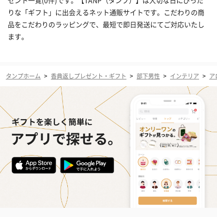
ゼント一覧(0件)です。【TANP（タンプ）】は大切な日にぴった
りな「ギフト」に出会えるネット通販サイトです。こだわりの商
品をこだわりのラッピングで、最短で即日発送にてご対応いたし
ます。
タンプホーム
>
香典返しプレゼント・ギフト
>
部下男性
>
インテリア
>
ア