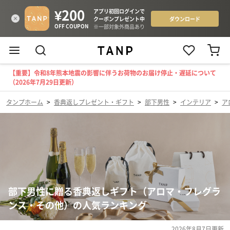
【重要】令和8年熊本地震の影響に伴うお荷物のお届け停止・遅延について
（2026年7月29日更新）
タンプホーム
>
香典返しプレゼント・ギフト
>
部下男性
>
インテリア
>
ア
部下男性に贈る香典返しギフト（アロマ・フレグラ
ンス・その他）の人気ランキング
2026年8月7日
更新