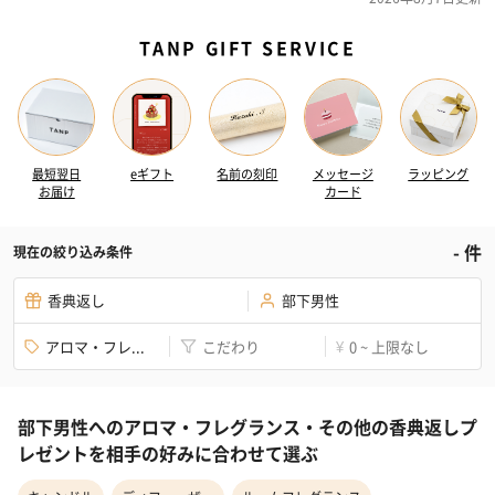
TANP GIFT SERVICE
最短翌日
eギフト
名前の刻印
メッセージ
ラッピング
お届け
カード
-
件
現在の絞り込み条件
香典返し
部下男性
アロマ・フレ...
こだわり
0 ~ 上限なし
¥
部下男性へのアロマ・フレグランス・その他の香典返しプ
レゼントを相手の好みに合わせて選ぶ