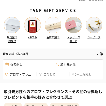
TANP GIFT SERVICE
最短翌日
eギフト
名前の刻印
メッセージ
ラッピング
お届け
カード
-
件
現在の絞り込み条件
香典返し
取引先男性
アロマ・フレ...
こだわり
0 ~ 上限なし
¥
取引先男性へのアロマ・フレグランス・その他の香典返し
プレゼントを相手の好みに合わせて選ぶ