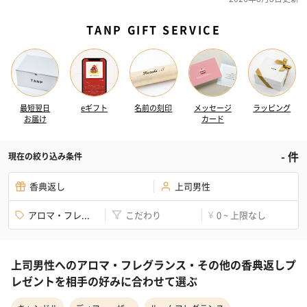
TANP GIFT SERVICE
最短翌日
eギフト
名前の刻印
メッセージ
ラッピング
お届け
カード
-
件
現在の絞り込み条件
香典返し
上司男性
アロマ・フレ...
こだわり
0 ~ 上限なし
¥
上司男性へのアロマ・フレグランス・その他の香典返しプ
レゼントを相手の好みに合わせて選ぶ