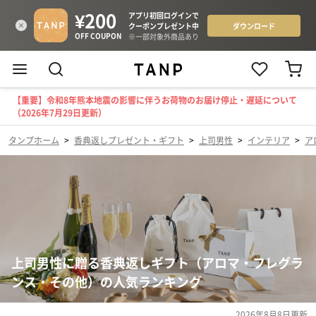
【重要】令和8年熊本地震の影響に伴うお荷物のお届け停止・遅延について
（2026年7月29日更新）
タンプホーム
>
香典返しプレゼント・ギフト
>
上司男性
>
インテリア
>
ア
上司男性に贈る香典返しギフト（アロマ・フレグラ
ンス・その他）の人気ランキング
2026年8月8日
更新