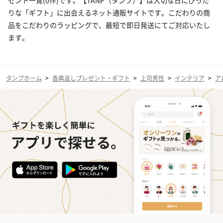
ゼント一覧(0件)です。【TANP（タンプ）】は大切な日にぴった
りな「ギフト」に出会えるネット通販サイトです。こだわりの商
品をこだわりのラッピングで、最短で即日発送にてご対応いたし
ます。
タンプホーム
>
香典返しプレゼント・ギフト
>
上司男性
>
インテリア
>
ア