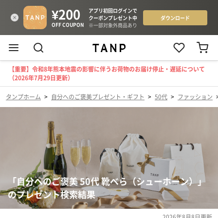
【重要】令和8年熊本地震の影響に伴うお荷物のお届け停止・遅延について
（2026年7月29日更新）
タンプホーム
>
自分へのご褒美プレゼント・ギフト
>
50代
>
ファッション
「自分へのご褒美 50代 靴べら（シューホーン）」
のプレゼント検索結果
2026年8月8日
更新