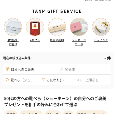
TANP GIFT SERVICE
最短翌日
eギフト
名前の刻印
メッセージ
ラッピング
お届け
カード
-
件
現在の絞り込み条件
自分へのご褒美
関係性
靴べら（シュ...
こだわり
(
1
)
0 ~ 上限なし
¥
50代の方への靴べら（シューホーン）の自分へのご褒美
プレゼントを相手の好みに合わせて選ぶ