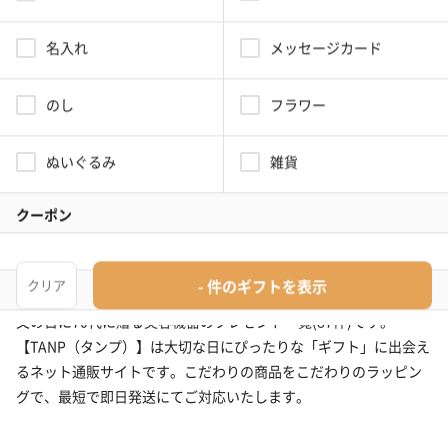
絞り込み検索機能でシーンに適切なギフトを表示
tanpではシーンに合わせた独自の絞り込み検索機能がついています。
最適なギフトが見つかるwebサイトならではのサービスで探しやすさ満
点！シーンだけでなく、年代や関係性からも絞り込めるので、その人に
合わせた最適なギフトを提案します。
「父の日 70代 美容機器」のプレゼント検索結果
(87件)
父の日に70代に贈る美容機器のプレゼント一覧(87件)です。
【TANP（タンプ）】は大切な日にぴったりな「ギフト」に出会え
るネット通販サイトです。こだわりの商品をこだわりのラッピン
グで、最短で即日発送にてご対応いたします。