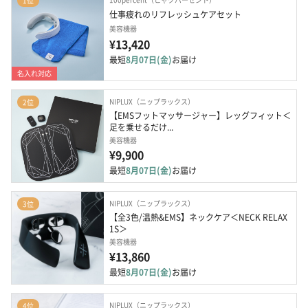
1位
仕事疲れのリフレッシュケアセット
美容機器
¥13,420
最短
8月07日(金)
お届け
名入れ対応
NIPLUX（ニップラックス）
2位
【EMSフットマッサージャー】レッグフィット＜
足を乗せるだけ...
美容機器
¥9,900
最短
8月07日(金)
お届け
NIPLUX（ニップラックス）
3位
【全3色/温熱&EMS】ネックケア＜NECK RELAX 
1S＞
美容機器
¥13,860
最短
8月07日(金)
お届け
NIPLUX（ニップラックス）
4位