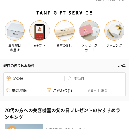
TANP GIFT SERVICE
最短翌日
eギフト
名前の刻印
メッセージ
ラッピング
お届け
カード
-
件
現在の絞り込み条件
父の日
関係性
美容機器
こだわり
(
1
)
0 ~ 上限なし
¥
70代の方への美容機器の父の日プレゼントのおすすめラ
ンキング
100percent（ヒャクパーセント）