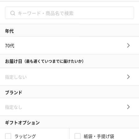
最短翌日お届け
名入れや豊富なラッピング、そのまま渡せる完璧な装飾を たくさん選
択しても最短で翌日にお届けが可能です。「今日買って、明日届く」。
そんなタンプのお手軽さをぜひご体感ください。
専属ギフトコンシェルジュがお客様を徹底サポート
名入れや豊富なラッピング、そのまま渡せる完璧な装飾を 大切な人に
何を贈れば良いのか中々決まらない… そんな方にはギフトコンシェルジ
ュ機能がおすすめです。スタッフがあなたのシーンにぴったりのギフト
を探してくれます。