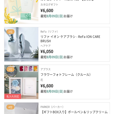
カタログギフト
¥6,600
最短
8月09日(日)
お届け
ReFa（リファ）
2位
リファ イオン ケアブラシ - ReFa ION CARE 
BRUSH
ヘアケア
¥6,050
最短
8月09日(日)
お届け
アプラス
3位
フラワーフォトフレーム（クルール）
花
¥6,600
最短
8月09日(日)
お届け
名入れ対応
PARKER（パーカー）
4位
【ギフトBOX入り】ボールペン＆リップクリーム 