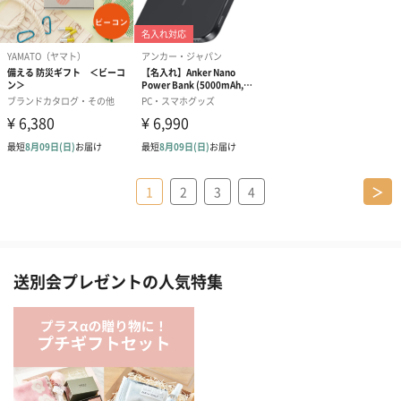
1
2
3
4
＞
送別会プレゼントの人気特集