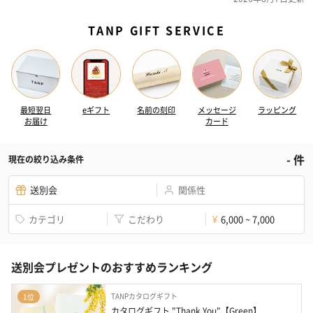
TANP GIFT SERVICE
最短翌日
eギフト
名前の刻印
メッセージ
ラッピング
お届け
カード
-
件
現在の絞り込み条件
送別会
関係性
カテゴリ
こだわり
6,000 ~ 7,000
¥
送別会プレゼントのおすすめランキング
TANPカタログギフト
1位
カタログギフト "Thank You"【Green】