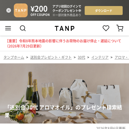
【重要】令和8年熊本地震の影響に伴うお荷物のお届け停止・遅延について
（2026年7月29日更新）
タンプホーム
>
送別会プレゼント・ギフト
>
30代
>
インテリア
>
アロマ・
「送別会 30代 アロマオイル」のプレゼント検索結
果
2026年8月6日
更新