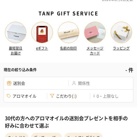
TANP GIFT SERVICE
最短翌日
eギフト
名前の刻印
メッセージ
ラッピング
お届け
カード
-
件
現在の絞り込み条件
送別会
関係性
アロマオイル
こだわり
(
1
)
0 ~ 上限なし
¥
30代の方へのアロマオイルの送別会プレゼントを相手の
好みに合わせて選ぶ