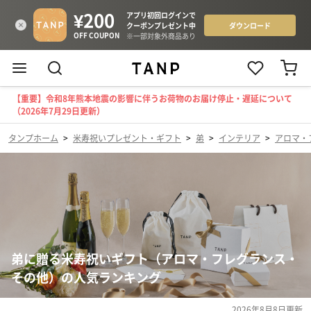
【重要】令和8年熊本地震の影響に伴うお荷物のお届け停止・遅延について
（2026年7月29日更新）
タンプホーム
>
米寿祝いプレゼント・ギフト
>
弟
>
インテリア
>
アロマ・
弟に贈る米寿祝いギフト（アロマ・フレグランス・
その他）の人気ランキング
2026年8月8日
更新