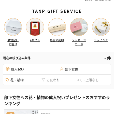
TANP GIFT SERVICE
最短翌日
eギフト
名前の刻印
メッセージ
ラッピング
お届け
カード
-
件
現在の絞り込み条件
成人祝い
部下女性
花・植物
こだわり
0 ~ 上限なし
¥
部下女性への花・植物の成人祝いプレゼントのおすすめラ
ンキング
聖新陶芸