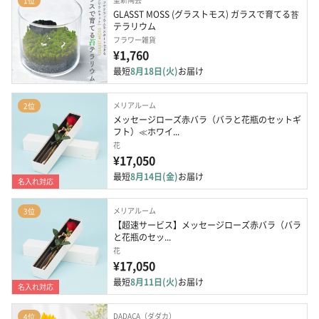
1位
GLASST MOSS (グラストモス) ガラスで育てる苔
テラリウム
フラワー雑貨
¥1,760
最短
8月18日(火)
お届け
メリアルーム
2位
メッセージローズ赤バラ（バラと花瓶のセットギ
フト）≪ホワイ...
花
¥17,050
最短
8月14日(金)
お届け
名入れ対応
メリアルーム
3位
【超速サービス】メッセージローズ赤バラ（バラ
と花瓶のセッ...
花
¥17,050
最短
8月11日(火)
お届け
名入れ対応
DADACA（ダダカ）
4位