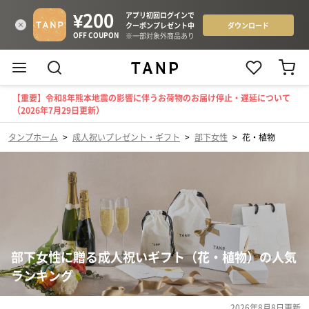
【重要】令和8年熊本地震の影響に伴うお荷物のお届け停止・遅延について
（2026年7月29日更新）
タンプホーム
>
成人祝いプレゼント・ギフト
>
部下女性
>
花・植物
部下女性に贈る成人祝いギフト（花・植物）の人気
ランキング
2026年8月8日
更新