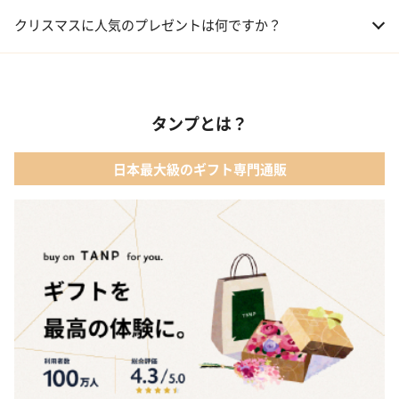
01 コフレ・限定セット商品
クリスマスに人気のプレゼントは何ですか？
02 ファッション小物
01 【タンプ限定名入れギフト】リップ＆誕生石ネックレス＆テデ
ィベア
03 レディースアクセサリー
タンプとは？
02 【名入れギフト】カシミヤ100% マフラー
04 メイクアップ
日本最大級のギフト専門通販
03 【名入れギフト】フラワーティントリップ［日本限定ピンクゴ
05 入浴剤・バスケア
ールドパッケージ］
04 FLOWERiUM®︎ Christmas toilette（フラワリウム クリスマス
トワレ）
05 2人のための体験カタログ FOR2ギフト（GREEN）