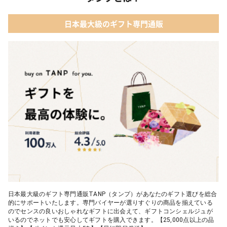
02 【名入れギフト】カシミヤ100% マフラー
04 メイクアップ
日本最大級のギフト専門通販
03 【名入れギフト】フラワーティントリップ［日本限定ピンクゴ
05 入浴剤・バスケア
ールドパッケージ］
04 FLOWERiUM®︎ Christmas toilette（フラワリウム クリスマス
トワレ）
05 2人のための体験カタログ FOR2ギフト（GREEN）
日本最大級のギフト専門通販TANP（タンプ）があなたのギフト選びを総合
的にサポートいたします。専門バイヤーが選りすぐりの商品を揃えている
のでセンスの良いおしゃれなギフトに出会えて、ギフトコンシェルジュが
いるのでネットでも安心してギフトを購入できます。【25,000点以上の品