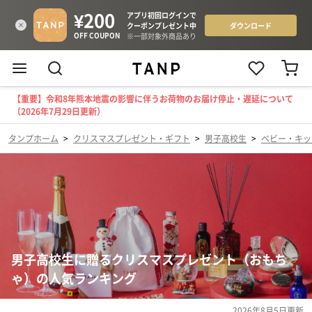
【重要】令和8年熊本地震の影響に伴うお荷物のお届け停止・遅延について
（2026年7月29日更新）
タンプホーム
>
クリスマスプレゼント・ギフト
>
男子高校生
>
ベビー・キッ
男子高校生に贈るクリスマスプレゼント（おもち
ゃ）の人気ランキング
2026年8月5日
更新