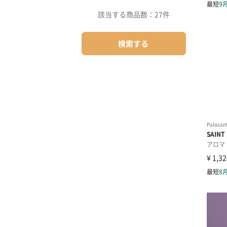
該当する商品数：
27件
検索する