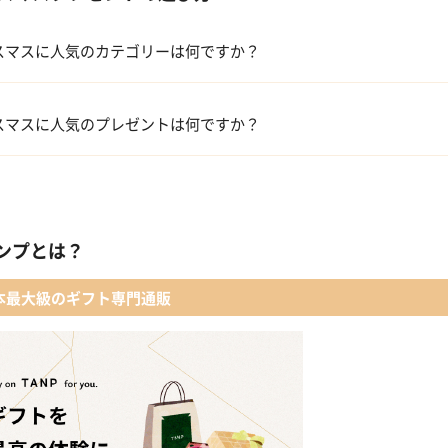
スマスに人気のカテゴリーは何ですか？
コフレ・限定セット商品
スマスに人気のプレゼントは何ですか？
ファッション小物
【タンプ限定名入れギフト】リップ＆誕生石ネックレス＆テディベア
レディースアクセサリー
【名入れギフト】カシミヤ100% マフラー
ンプとは？
メイクアップ
 【名入れギフト】フラワーティントリップ［日本限定ピンクゴールドパッ
本最大級のギフト専門通販
入浴剤・バスケア
LOWERiUM®︎ Christmas toilette（フラワリウム クリスマストワレ）
2人のための体験カタログ FOR2ギフト（GREEN）