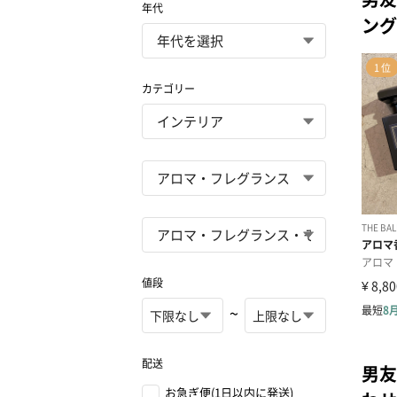
年代
ング
カテゴリー
値段
~
配送
男友
お急ぎ便(1日以内に発送)