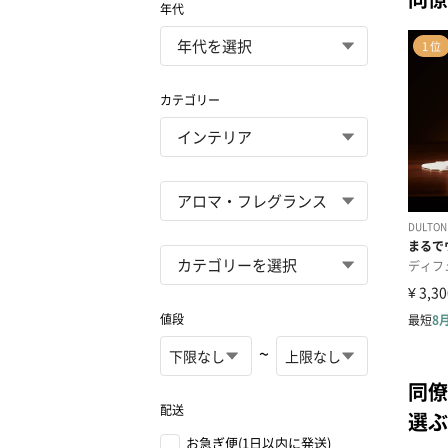
年代
カテゴリー
値段
~
同僚
配送
選ぶ
お急ぎ便(1日以内に発送)