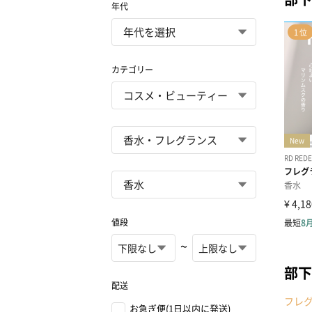
年代
カテゴリー
値段
~
部下
配送
フレ
お急ぎ便(1日以内に発送)