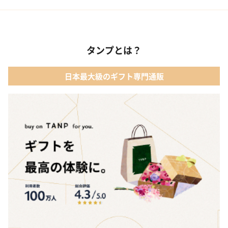
02 ファッション小物
01 【タンプ限定名入れギフト】リップ＆誕生石ネックレス＆テデ
ィベア
03 レディースアクセサリー
タンプとは？
02 【名入れギフト】カシミヤ100% マフラー
04 メイクアップ
日本最大級のギフト専門通販
03 【名入れギフト】フラワーティントリップ［日本限定ピンクゴ
05 入浴剤・バスケア
ールドパッケージ］
04 FLOWERiUM®︎ Christmas toilette（フラワリウム クリスマス
トワレ）
05 2人のための体験カタログ FOR2ギフト（GREEN）