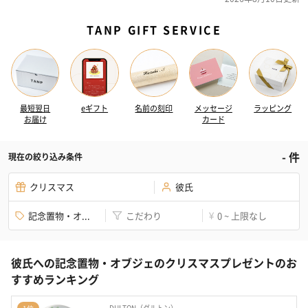
TANP GIFT SERVICE
最短翌日
eギフト
名前の刻印
メッセージ
ラッピング
お届け
カード
-
件
現在の絞り込み条件
クリスマス
彼氏
記念置物・オ...
こだわり
0 ~ 上限なし
¥
彼氏への記念置物・オブジェのクリスマスプレゼントのお
すすめランキング
DULTON（ダルトン）