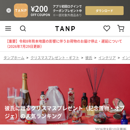
【重要】令和8年熊本地震の影響に伴うお荷物のお届け停止・遅延について
（2026年7月29日更新）
タンプホーム
>
クリスマスプレゼント・ギフト
>
彼氏
>
インテリア
>
イン
彼氏に贈るクリスマスプレゼント（記念置物・オブ
ジェ）の人気ランキング
2026年8月10日
更新