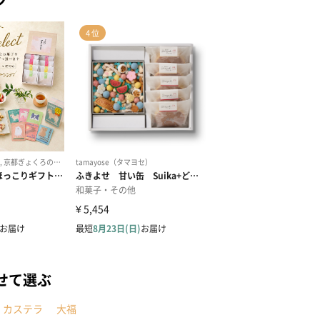
せて選ぶ
カステラ
大福