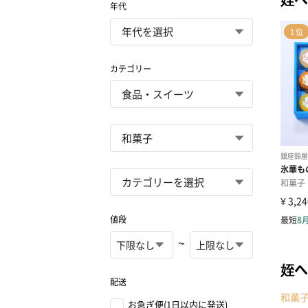
年代
カテゴリー
値段
~
姪へ
配送
和菓
お急ぎ便(1日以内に発送)