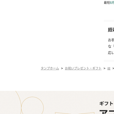
姪
お
な
応
>
>
タンプホーム
お祝いプレゼント・ギフト
姪