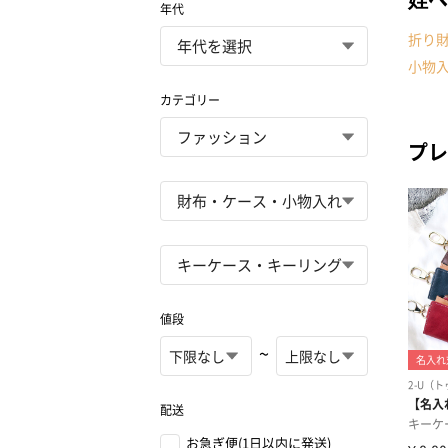
年代
折り
小物
カテゴリー
プレ
値段
~
配送
お急ぎ便(1日以内に発送)