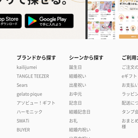
ブランドから探す
シーンから探す
ご利用
kailijumei
誕生日
ご注文
TANGLE TEEZER
結婚祝い
eギフト
Sears
出産祝い
お支払
gelato pique
お中元
ラッピ
アソビュー！ギフト
記念日
配送に
ハーモニック
結婚記念日
タンプ
SWATi
お礼
おまと
様
BUYER
結婚内祝い