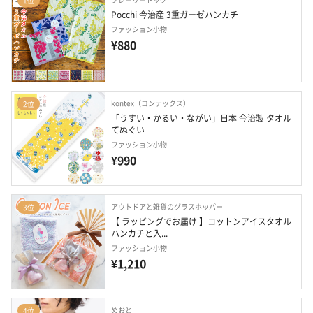
1位
Pocchi 今治産 3重ガーゼハンカチ
ファッション小物
¥880
kontex（コンテックス）
2位
「うすい・かるい・ながい」日本 今治製 タオル
てぬぐい
ファッション小物
¥990
アウトドアと雑貨のグラスホッパー
3位
【 ラッピングでお届け 】コットンアイスタオル
ハンカチと入...
ファッション小物
¥1,210
めおと
4位