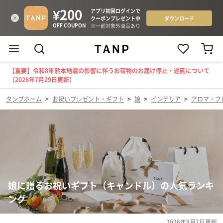
【重要】令和8年熊本地震の影響に伴うお荷物のお届け停止・遅延について
（2026年7月29日更新）
タンプホーム
>
お祝いプレゼント・ギフト
>
娘
>
インテリア
>
アロマ・フ
娘に贈るお祝いギフト（キャンドル）の人気ランキ
ング
2026年8月7日
更新