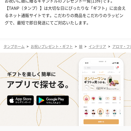
お祝いに娘に贈るキャンドルのプレゼント一覧(13件)です。
【TANP（タンプ）】は大切な日にぴったりな「ギフト」に出会え
るネット通販サイトです。こだわりの商品をこだわりのラッピン
グで、最短で即日発送にてご対応いたします。
タンプホーム
>
お祝いプレゼント・ギフト
>
娘
>
インテリア
>
アロマ・フ