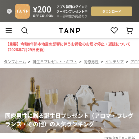
【重要】令和8年熊本地震の影響に伴うお荷物のお届け停止・遅延について
（2026年7月29日更新）
タンプホーム
>
誕生日プレゼント・ギフト
>
同僚男性
>
インテリア
>
アロ
同僚男性に贈る誕生日プレゼント（アロマ・フレグ
ランス・その他）の人気ランキング
2026年8月8日
更新