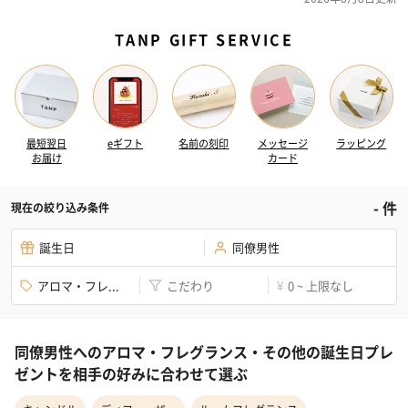
TANP GIFT SERVICE
最短翌日
eギフト
名前の刻印
メッセージ
ラッピング
お届け
カード
-
件
現在の絞り込み条件
誕生日
同僚男性
アロマ・フレ...
こだわり
0 ~ 上限なし
¥
同僚男性へのアロマ・フレグランス・その他の誕生日プレ
ゼントを相手の好みに合わせて選ぶ