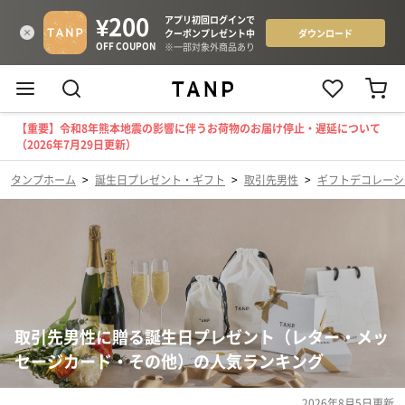
【重要】令和8年熊本地震の影響に伴うお荷物のお届け停止・遅延について
（2026年7月29日更新）
タンプホーム
>
誕生日プレゼント・ギフト
>
取引先男性
>
ギフトデコレーシ
取引先男性に贈る誕生日プレゼント（レター・メッ
セージカード・その他）の人気ランキング
2026年8月5日
更新