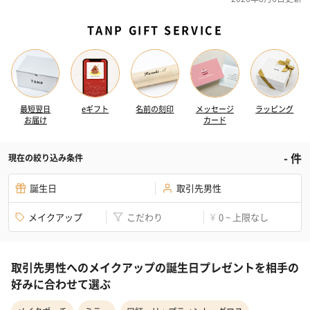
TANP GIFT SERVICE
最短翌日
eギフト
名前の刻印
メッセージ
ラッピング
お届け
カード
-
件
現在の絞り込み条件
誕生日
取引先男性
メイクアップ
こだわり
0 ~ 上限なし
¥
取引先男性へのメイクアップの誕生日プレゼントを相手の
好みに合わせて選ぶ