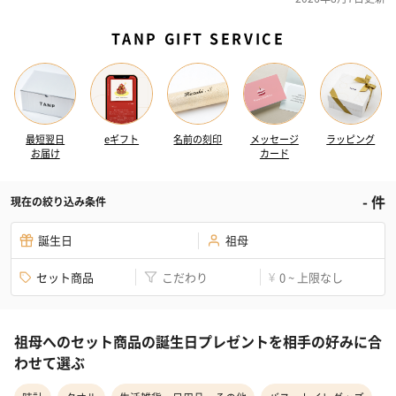
TANP GIFT SERVICE
最短翌日
eギフト
名前の刻印
メッセージ
ラッピング
お届け
カード
-
件
現在の絞り込み条件
誕生日
祖母
セット商品
こだわり
0 ~ 上限なし
¥
祖母へのセット商品の誕生日プレゼントを相手の好みに合
わせて選ぶ