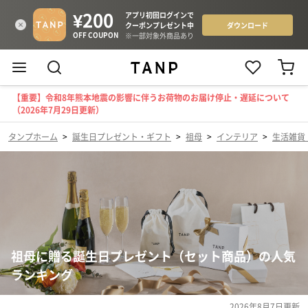
【重要】令和8年熊本地震の影響に伴うお荷物のお届け停止・遅延について
（2026年7月29日更新）
タンプホーム
>
誕生日プレゼント・ギフト
>
祖母
>
インテリア
>
生活雑貨
祖母に贈る誕生日プレゼント（セット商品）の人気
ランキング
2026年8月7日
更新