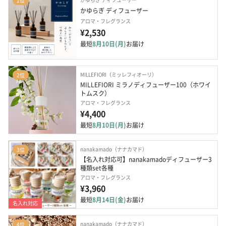
1位
かゆらぎ ディフューザー
アロマ・フレグランス
¥2,530
最短
8月10日(月)
お届け
MILLEFIORI（ミッレフィオーリ）
2位
MILLEFIORI ミラノディフューザー100（ホワイ
トムスク）
アロマ・フレグランス
¥4,400
最短
8月10日(月)
お届け
nanakamado（ナナカマド）
3位
【名入れ対応可】nanakamadoディフューザー3
種類set各種
アロマ・フレグランス
¥3,960
最短
8月14日(金)
お届け
名入れ対応
nanakamado（ナナカマド）
4位