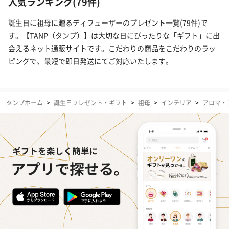
人気ランキング(79件)
誕生日に祖母に贈るディフューザーのプレゼント一覧(79件)で
す。【TANP（タンプ）】は大切な日にぴったりな「ギフト」に出
会えるネット通販サイトです。こだわりの商品をこだわりのラッ
ピングで、最短で即日発送にてご対応いたします。
タンプホーム
>
誕生日プレゼント・ギフト
>
祖母
>
インテリア
>
アロマ・