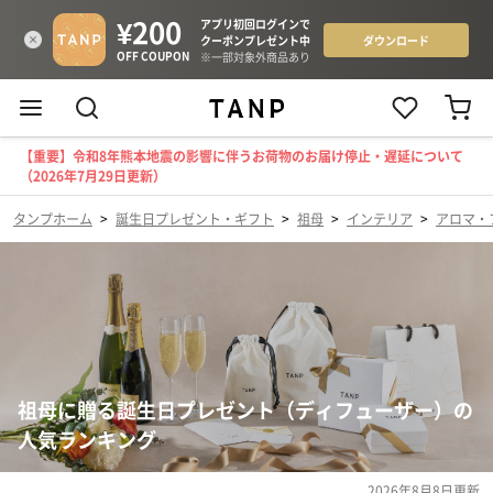
【重要】令和8年熊本地震の影響に伴うお荷物のお届け停止・遅延について
（2026年7月29日更新）
タンプホーム
>
誕生日プレゼント・ギフト
>
祖母
>
インテリア
>
アロマ・
祖母に贈る誕生日プレゼント（ディフューザー）の
人気ランキング
2026年8月8日
更新