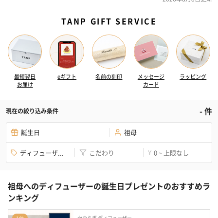
TANP GIFT SERVICE
最短翌日
eギフト
名前の刻印
メッセージ
ラッピング
お届け
カード
-
件
現在の絞り込み条件
誕生日
祖母
ディフューザ...
こだわり
0 ~ 上限なし
¥
祖母へのディフューザーの誕生日プレゼントのおすすめラ
ンキング
かゆらぎ ディフューザー